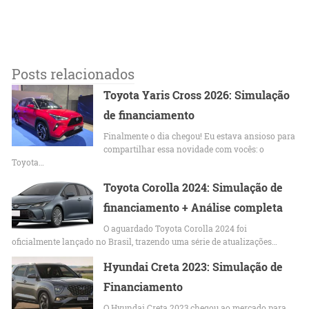
Posts relacionados
Toyota Yaris Cross 2026: Simulação
de financiamento
Finalmente o dia chegou! Eu estava ansioso para
compartilhar essa novidade com vocês: o
Toyota…
Toyota Corolla 2024: Simulação de
financiamento + Análise completa
O aguardado Toyota Corolla 2024 foi
oficialmente lançado no Brasil, trazendo uma série de atualizações…
Hyundai Creta 2023: Simulação de
Financiamento
O Hyundai Creta 2023 chegou ao mercado para