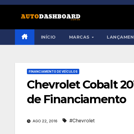
Skip
to
content
INÍCIO
MARCAS
LANÇAME
FINANCIAMENTO DE VEÍCULOS
Chevrolet Cobalt 20
de Financiamento
#Chevrolet
AGO 22, 2016