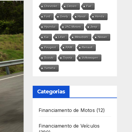
Chevrolet
Citroen
Fiat
Ford
Geely
Haval
Honda
Hyundai
JAC Motors
Jeep
Kia
Lifan
Mitsubishi
Nissan
Peugeot
RAM
Renault
Suzuki
Toyota
Volkswagen
Yamaha
Categorias
Financiamento de Motos
(12)
Financiamento de Veículos