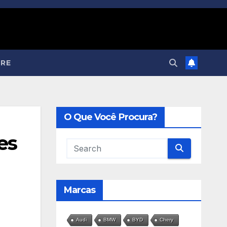
RE
O Que Você Procura?
es
Marcas
Audi
BMW
BYD
Chery