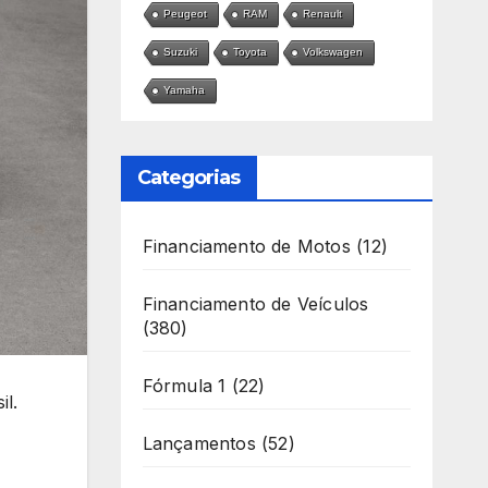
Peugeot
RAM
Renault
Suzuki
Toyota
Volkswagen
Yamaha
Categorias
Financiamento de Motos
(12)
Financiamento de Veículos
(380)
Fórmula 1
(22)
l.
Lançamentos
(52)