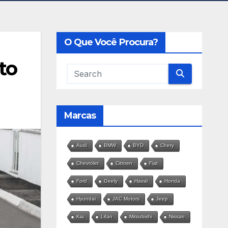
O Que Você Procura?
to
Marcas
Audi
BMW
BYD
Chery
Chevrolet
Citroen
Fiat
Ford
Geely
Haval
Honda
Hyundai
JAC Motors
Jeep
Kia
Lifan
Mitsubishi
Nissan