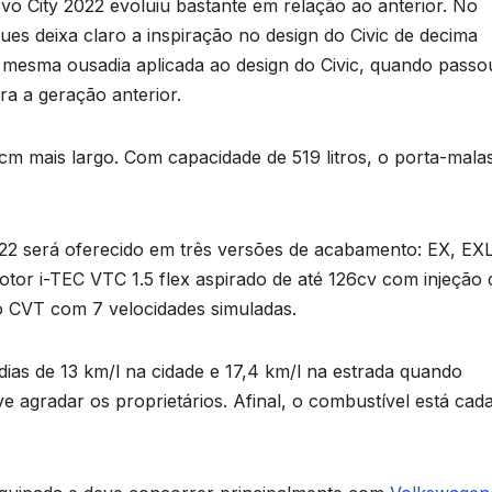
vo City 2022 evoluiu bastante em relação ao anterior. No
ques deixa claro a inspiração no design do Civic de decima
 mesma ousadia aplicada ao design do Civic, quando passo
ra a geração anterior.
m mais largo. Com capacidade de 519 litros, o porta-mala
22 será oferecido em três versões de acabamento: EX, EXL
or i-TEC VTC 1.5 flex aspirado de até 126cv com injeção d
o CVT com 7 velocidades simuladas.
as de 13 km/l na cidade e 17,4 km/l na estrada quando
 agradar os proprietários. Afinal, o combustível está cad