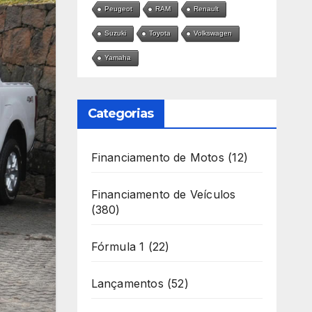
Peugeot
RAM
Renault
Suzuki
Toyota
Volkswagen
Yamaha
Categorias
Financiamento de Motos
(12)
Financiamento de Veículos
(380)
Fórmula 1
(22)
Lançamentos
(52)