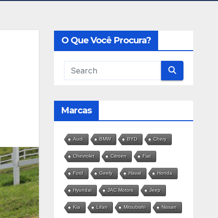
O Que Você Procura?
Marcas
Audi
BMW
BYD
Chery
Chevrolet
Citroen
Fiat
Ford
Geely
Haval
Honda
Hyundai
JAC Motors
Jeep
Kia
Lifan
Mitsubishi
Nissan